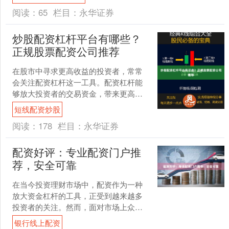
金规模的可能性券商实盘配....
阅读：
65
栏目：
永华证券
炒股配资杠杆平台有哪些？
正规股票配资公司推荐
在股市中寻求更高收益的投资者，常常
会关注配资杠杆这一工具。配资杠杆能
够放大投资者的交易资金，带来更高潜
在回报的同时也伴随着更大风险。那
短线配资炒股
么，目前市场上有哪些炒股配....
阅读：
178
栏目：
永华证券
配资好评：专业配资门户推
荐，安全可靠
在当今投资理财市场中，配资作为一种
放大资金杠杆的工具，正受到越来越多
投资者的关注。然而，面对市场上众多
的配资平台，如何选择一家安全可靠、
银行线上配资