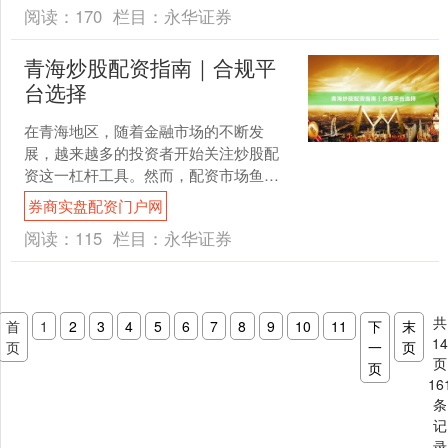
阅读：
170
栏目：
永华证券
青海炒股配资指南｜合规平
台选择
在青海地区，随着金融市场的不断发
展，越来越多的投资者开始关注炒股配
资这一杠杆工具。然而，配资市场鱼龙
混杂，如何选择合规平台成为青海投资
券商实盘配资门户网
者必须掌握的关键技能。本文....
阅读：
115
栏目：
永华证券
共
首
1
2
3
4
5
6
7
8
9
10
11
下
末
1
页
一
页
页
页
16
条
记
录