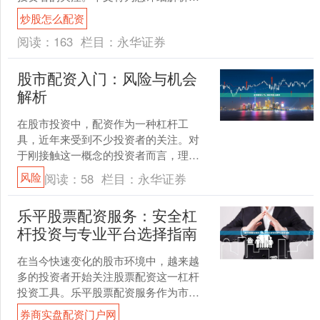
票配资的核心要点、股指杠杆策略的运
炒股怎么配资
用，以及如何实现低息安全....
阅读：
163
栏目：
永华证券
股市配资入门：风险与机会
解析
在股市投资中，配资作为一种杠杆工
具，近年来受到不少投资者的关注。对
于刚接触这一概念的投资者而言，理解
配资的基本原理、潜在机会以及伴随的
风险
阅读：
58
栏目：
永华证券
风险，是参与前必须完成的功....
乐平股票配资服务：安全杠
杆投资与专业平台选择指南
在当今快速变化的股市环境中，越来越
多的投资者开始关注股票配资这一杠杆
投资工具。乐平股票配资服务作为市场
中的一种选择，为投资者提供了放大资
券商实盘配资门户网