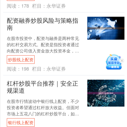
服务专业的配资门户，成为....
阅读：
178
栏目：
永华证券
配资融券炒股风险与策略指
南
在股市投资中，配资与融券是两种常见
的杠杆交易方式。配资是指投资者通过
向配资公司借入资金放大投资本金，而
融券则是向券商借入股票卖出，预期未
炒股线上配资
来低价买回获利。这两种方....
阅读：
198
栏目：
永华证券
杠杆炒股平台推荐｜安全正
规渠道
在股市行情波动中银行线上配资，不少
投资者希望通过杠杆放大收益。但面对
市场上五花八门的杠杆炒股平台，如何
找到安全正规的渠道，成为每个投资者
银行线上配资
必须面对的问题。本文将为....