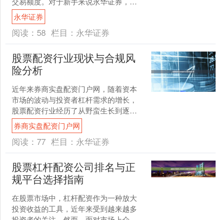
交易额度。对于新手来说永华证券，理
解配资的基本逻辑、风险控制和操作步
永华证券
骤至关重要。本文将从零开....
阅读：
58
栏目：
永华证券
股票配资行业现状与合规风
险分析
近年来券商实盘配资门户网，随着资本
市场的波动与投资者杠杆需求的增长，
股票配资行业经历了从野蛮生长到逐步
规范的过程。然而，在监管趋严的背景
券商实盘配资门户网
下，该行业仍存在诸多合规....
阅读：
77
栏目：
永华证券
股票杠杆配资公司排名与正
规平台选择指南
在股票市场中，杠杆配资作为一种放大
投资收益的工具，近年来受到越来越多
投资者的关注。然而，面对市场上众多