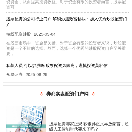
资资金，从而提高投资收益。对于资金有限的投资者而言，股票配
资可
股票配资的公司行业门户 解锁炒股致富秘诀：加入优秀炒股配资门
户
短线配资炒股
2025-03-04
在股票市场中，资金是关键。对于资金有限的投资者来说，炒股配
资是一个不错的选择。然而，选择一个优秀的炒股配资门户至关重
要，
私募人员 可以炒股吗 股票配资风险高，谨慎投资莫轻信
永华证券
2025-06-29
股票配资是一种杠杆投资方式私募人员 可以炒股吗，通过向券商借
款放大资金，提高投资收益。然而，高收益往往伴随着高风险，股
券商实盘配资门户网
票
青岛期货配资 寻找可靠的股票配资平台？来这里了解最佳选择！
永华证券
2025-03-04
在股票市场中，配资可以放大投资者的收益青岛期货配资，但选择
股票配资哪家正规 软银孙正义再放豪言，超
可靠的平台至关重要。以下是寻找最佳股票配资平台的指南： * *
级人工智能时代要来了吗？