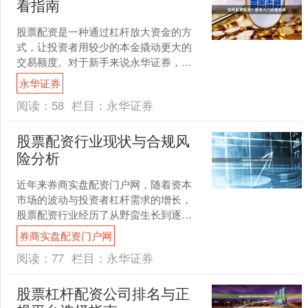
看指南
股票配资是一种通过杠杆放大资金的方
式，让投资者用较少的本金撬动更大的
交易额度。对于新手来说永华证券，理
解配资的基本逻辑、风险控制和操作步
永华证券
骤至关重要。本文将从零开....
阅读：
58
栏目：
永华证券
股票配资行业现状与合规风
险分析
近年来券商实盘配资门户网，随着资本
市场的波动与投资者杠杆需求的增长，
股票配资行业经历了从野蛮生长到逐步
规范的过程。然而，在监管趋严的背景
券商实盘配资门户网
下，该行业仍存在诸多合规....
阅读：
77
栏目：
永华证券
股票杠杆配资公司排名与正