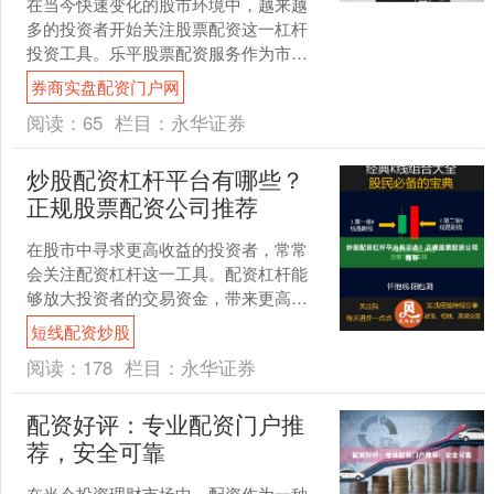
在当今快速变化的股市环境中，越来越
多的投资者开始关注股票配资这一杠杆
投资工具。乐平股票配资服务作为市场
中的一种选择，为投资者提供了放大资
券商实盘配资门户网
金规模的可能性券商实盘配....
阅读：
65
栏目：
永华证券
炒股配资杠杆平台有哪些？
正规股票配资公司推荐
在股市中寻求更高收益的投资者，常常
会关注配资杠杆这一工具。配资杠杆能
够放大投资者的交易资金，带来更高潜
在回报的同时也伴随着更大风险。那
短线配资炒股
么，目前市场上有哪些炒股配....
阅读：
178
栏目：
永华证券
配资好评：专业配资门户推
荐，安全可靠
在当今投资理财市场中，配资作为一种