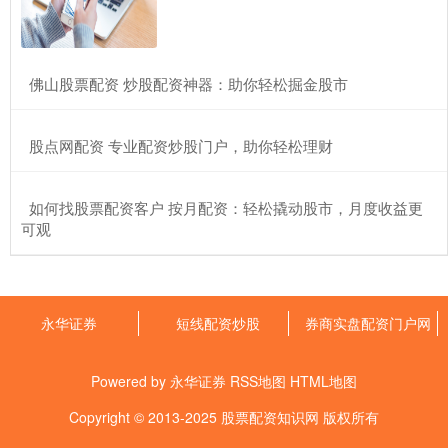
配资炒股流程 郑州原油期货配资：助力投资，把握市场机遇
永华证券
2025-03-04
​佛山股票配资 炒股配资神器：助你轻松掘金股市
郑州原油期货配资是一种杠杆投资工具，可以放大投资者的资金，
提高收益率。通过配资，投资者可以以较小的资金撬动更大的投资
额，
​股点网配资 专业配资炒股门户，助你轻松理财
股票配债后什么时候可以卖股票 股票投资：入门指南，提升收益
券商实盘配资门户网
2025-03-04
​如何找股票配资客户 按月配资：轻松撬动股市，月度收益更
股票投资是建立财富和实现财务目标的有效途径。对于初学者来
可观
说，了解股票投资的基本知识至关重要。 * **资金倍增：**杠杆
股票证券公司 炒股配资网：解锁资金杠杆，助你财富增值
永华证券
2025-03-15
永华证券
短线配资炒股
券商实盘配资门户网
炒股配资，是指投资者通过向配资公司借入资金股票证券公司，放
大自己的资金规模，从而提高收益率的一种投资方式。炒股配资网
Powered by
永华证券
RSS地图
HTML地图
作为
Copyright
© 2013-2025
股票配资知识网
版权所有