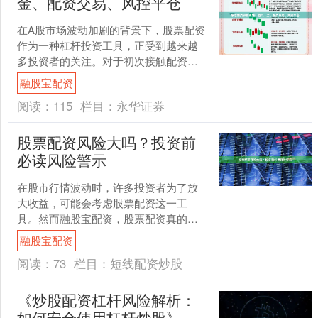
金、配资交易、风控平仓
在A股市场波动加剧的背景下，股票配资
作为一种杠杆投资工具，正受到越来越
多投资者的关注。对于初次接触配资的
朋友来说，了解完整的操作流程至关重
融股宝配资
要。本文将详细拆解股票....
阅读：
115
栏目：
永华证券
股票配资风险大吗？投资前
必读风险警示
在股市行情波动时，许多投资者为了放
大收益，可能会考虑股票配资这一工
具。然而融股宝配资，股票配资真的能
带来高回报吗？其背后隐藏的风险不容
融股宝配资
忽视。本文将深入解析股票配....
阅读：
73
栏目：
短线配资炒股
《炒股配资杠杆风险解析：
如何安全使用杠杆炒股》