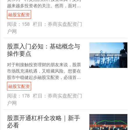
越来越多投资者的关注。然而，面对市
场上众多配资平台，如何选择一家安全
融股宝配资
正规、服务可靠的平台，成....
阅读：
158
栏目：
券商实盘配资门
户网
股票入门必知：基础概念与
操作要点
对于刚接触投资理财的朋友来说，股票
市场既充满机遇，又暗藏风险。想要在
股市中稳健起步融股宝配资，必须首先
掌握股票的基础概念和操作要点。本文
融股宝配资
将为新手投资者系统梳理入....
阅读：
178
栏目：
券商实盘配资门
户网
股票开通杠杆全攻略｜新手
必看