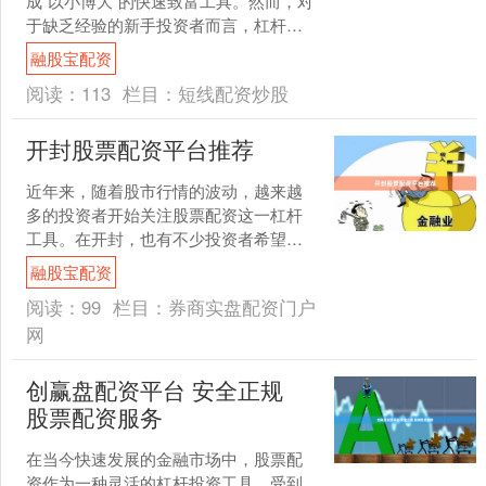
成“以小博大”的快速致富工具。然而，对
于缺乏经验的新手投资者而言，杠杆融
资更像是一把双刃剑，在放大收益的同
融股宝配资
时，也成倍放大了风险....
阅读：
113
栏目：
短线配资炒股
开封股票配资平台推荐
近年来，随着股市行情的波动，越来越
多的投资者开始关注股票配资这一杠杆
工具。在开封，也有不少投资者希望通
过配资放大收益。然而，面对市场上众
融股宝配资
多的配资平台，如何选择一....
阅读：
99
栏目：
券商实盘配资门户
网
创赢盘配资平台 安全正规
股票配资服务
在当今快速发展的金融市场中，股票配
资作为一种灵活的杠杆投资工具，受到