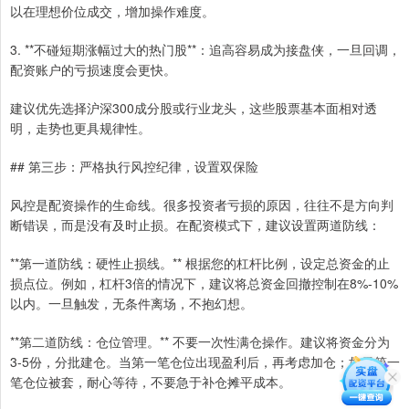
以在理想价位成交，增加操作难度。
3. **不碰短期涨幅过大的热门股**：追高容易成为接盘侠，一旦回调，
配资账户的亏损速度会更快。
建议优先选择沪深300成分股或行业龙头，这些股票基本面相对透
明，走势也更具规律性。
## 第三步：严格执行风控纪律，设置双保险
风控是配资操作的生命线。很多投资者亏损的原因，往往不是方向判
断错误，而是没有及时止损。在配资模式下，建议设置两道防线：
**第一道防线：硬性止损线。** 根据您的杠杆比例，设定总资金的止
损点位。例如，杠杆3倍的情况下，建议将总资金回撤控制在8%-10%
以内。一旦触发，无条件离场，不抱幻想。
**第二道防线：仓位管理。** 不要一次性满仓操作。建议将资金分为
3-5份，分批建仓。当第一笔仓位出现盈利后，再考虑加仓；如果第一
笔仓位被套，耐心等待，不要急于补仓摊平成本。