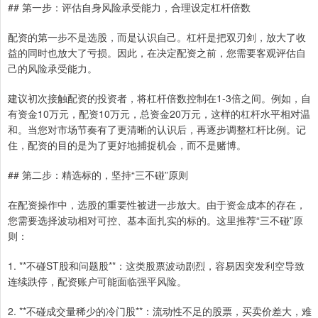
## 第一步：评估自身风险承受能力，合理设定杠杆倍数
配资的第一步不是选股，而是认识自己。杠杆是把双刃剑，放大了收
益的同时也放大了亏损。因此，在决定配资之前，您需要客观评估自
己的风险承受能力。
建议初次接触配资的投资者，将杠杆倍数控制在1-3倍之间。例如，自
有资金10万元，配资10万元，总资金20万元，这样的杠杆水平相对温
和。当您对市场节奏有了更清晰的认识后，再逐步调整杠杆比例。记
住，配资的目的是为了更好地捕捉机会，而不是赌博。
## 第二步：精选标的，坚持“三不碰”原则
在配资操作中，选股的重要性被进一步放大。由于资金成本的存在，
您需要选择波动相对可控、基本面扎实的标的。这里推荐“三不碰”原
则：
1. **不碰ST股和问题股**：这类股票波动剧烈，容易因突发利空导致
连续跌停，配资账户可能面临强平风险。
2. **不碰成交量稀少的冷门股**：流动性不足的股票，买卖价差大，难